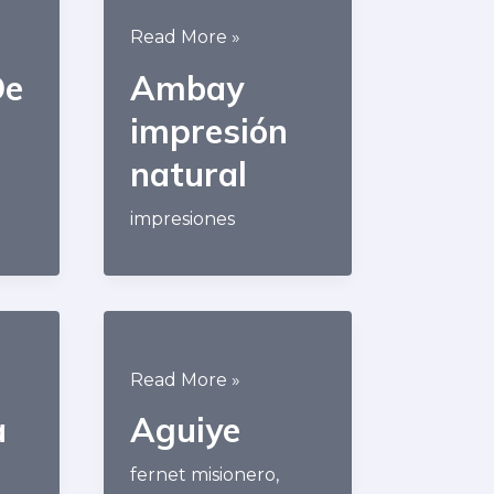
Ambay
Read More »
impresión
De
Ambay
natural
impresión
natural
impresiones
Aguiye
Read More »
a
Aguiye
fernet misionero
,