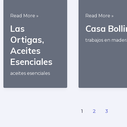
Las
Casa
Read More »
Read More »
Ortigas,
Bollini​
Las
Casa Bollin
Aceites
Ortigas,
Esenciales​
trabajos en mader
Aceites
Esenciales​
aceites esenciales
1
2
3