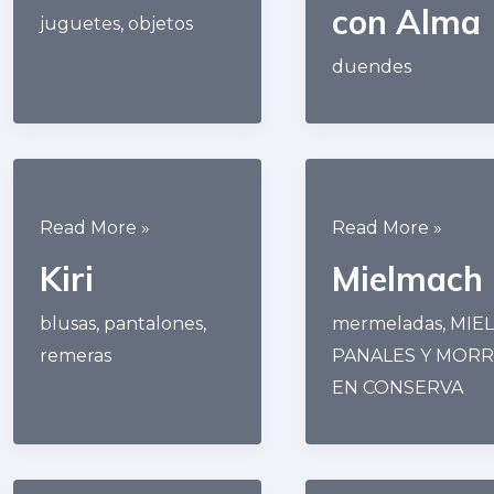
con Alma
Juegos
juguetes
,
objetos
duendes
Kiri
Mielmach
Read More »
Read More »
Kiri
Mielmach
blusas
,
pantalones
,
mermeladas
,
MIEL
remeras
PANALES Y MOR
EN CONSERVA