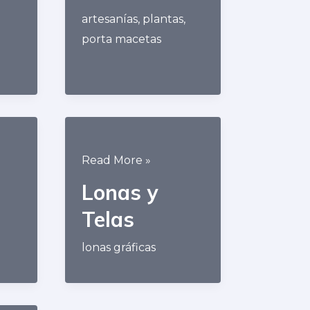
artesanías
,
plantas
,
porta macetas
Lonas
Read More »
y
Lonas y
Telas
Telas
lonas gráficas