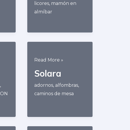
licores
,
mamón en
almíbar
Solara
Read More »
Solara
,
adornos
,
alfombras
,
RON
caminos de mesa