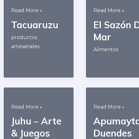
Tacuaruzu
El
Read More »
Read More »
Sazón
Tacuaruzu
El Sazón 
De
Mar
Mar
productos
artesanales
Alimentos
Juhu
Apumayta
Read More »
Read More »
–
Duendes
Juhu – Arte
Apumayt
Arte
con
& Juegos
Duendes
&
Alma