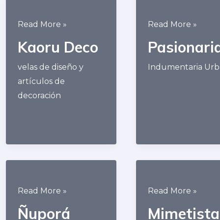
Kaoru
Pasionaria
Read More »
Read More »
Deco
Kaoru Deco
Pasionari
velas de diseño y
Indumentaria Ur
artículos de
decoración
Ñuporá
Mimetistas
Read More »
Read More »
Ñuporá
Mimetista