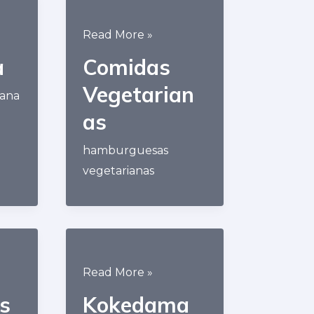
Comidas
Read More »
Vegetarianas
a
Comidas
Vegetarian
bana
as
hamburguesas
vegetarianas
Kokedama
Read More »
s
Kokedama