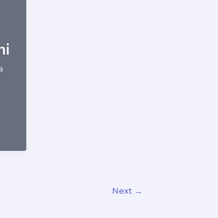
i​
a
Next
→