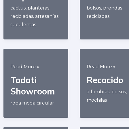
cactus
,
planteras
bolsos
,
prendas
recicladas. artesanías
,
recicladas
suculentas
Todati
Recocido
Read More »
Read More »
Showroom
Todati
Recocido
Showroom
alfombras
,
bolsos
,
mochilas
ropa moda circular