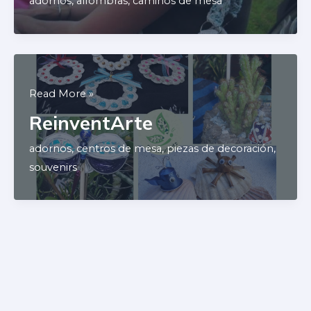
adornos
,
alfombras
,
caminos de mesa
ReinventArte
Read More »
ReinventArte
adornos
,
centros de mesa
,
piezas de decoración
,
souvenirs