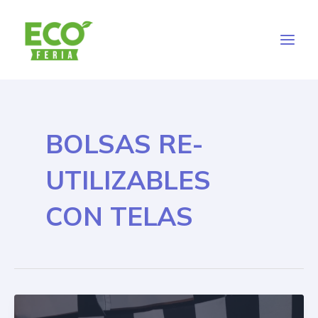
Ir
B
Main
al
u
Men
contenido
s
c
a
r
BOLSAS RE-
UTILIZABLES
CON TELAS