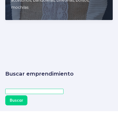
accesorios
,
bandoleras
,
billeteras
,
bolsos
,
mochilas
Buscar emprendimiento
Buscar